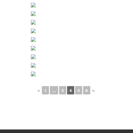
◄
1
...
3
4
5
6
►