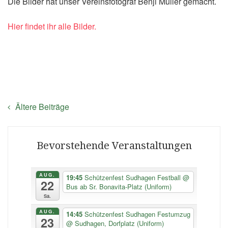
Die Bilder hat unser Vereinsfotograf Benji Müller gemacht.
Hier findet ihr alle Bilder.
Beitragsnavigation
Ältere Beiträge
Bevorstehende Veranstaltungen
AUG.
19:45
Schützenfest Sudhagen Festball
@
22
Bus ab Sr. Bonavita-Platz (Uniform)
Sa.
AUG.
14:45
Schützenfest Sudhagen Festumzug
23
@ Sudhagen, Dorfplatz (Uniform)