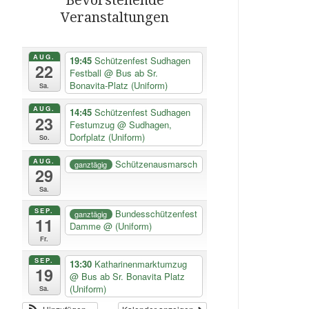
Veranstaltungen
AUG.
19:45
Schützenfest Sudhagen
22
Festball
@ Bus ab Sr.
Bonavita-Platz (Uniform)
Sa.
AUG.
14:45
Schützenfest Sudhagen
23
Festumzug
@ Sudhagen,
Dorfplatz (Uniform)
So.
AUG.
Schützenausmarsch
ganztägig
29
Sa.
SEP.
Bundesschützenfest
ganztägig
11
Damme
@ (Uniform)
Fr.
SEP.
13:30
Katharinenmarktumzug
19
@ Bus ab Sr. Bonavita Platz
(Uniform)
Sa.