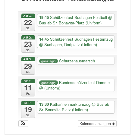
AUG.
19:45
Schützenfest Sudhagen Festball
@
22
Bus ab Sr. Bonavita-Platz (Uniform)
Sa.
AUG.
14:45
Schützenfest Sudhagen Festumzug
23
@ Sudhagen, Dorfplatz (Uniform)
So.
AUG.
Schützenausmarsch
ganztägig
29
Sa.
SEP.
Bundesschützenfest Damme
ganztägig
11
@ (Uniform)
Fr.
SEP.
13:30
Katharinenmarktumzug
@ Bus ab
19
Sr. Bonavita Platz (Uniform)
Sa.
Kalender anzeigen